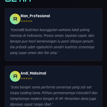
Rian_Profesional
R
⭐⭐⭐⭐⭐
"Kasta88 Buktikan keunggulan wahana lokal paling
mantap di Indonesia. Proses aman, layanan cepat, dan
berapa pun hasil kemenangan lu pasti dibayar penuh!.
Gw pribadi udah ngebuktiin sendiri kualitas sistemnya
yang super aman dan fair play."
Andi_Maksimal
A
⭐⭐⭐⭐⭐
"Suka banget sama performa servernya yang sat-set
tanpa loading lama. Pilihan permainannya interaktif dan
tampilannya modern banget di HP. Penarikan dana juga
diproses cepat tanpa ribet."