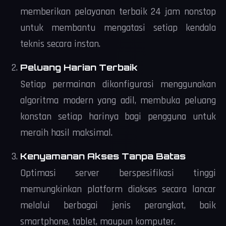
memberikan pelayanan terbaik 24 jam nonstop
untuk membantu mengatasi setiap kendala
teknis secara instan.
Peluang Harian Terbaik
Setiap permainan dikonfigurasi menggunakan
algoritma modern yang adil, membuka peluang
konstan setiap harinya bagi pengguna untuk
meraih hasil maksimal.
Kenyamanan Akses Tanpa Batas
Optimasi server berspesifikasi tinggi
memungkinkan platform diakses secara lancar
melalui berbagai jenis perangkat, baik
smartphone, tablet, maupun komputer.