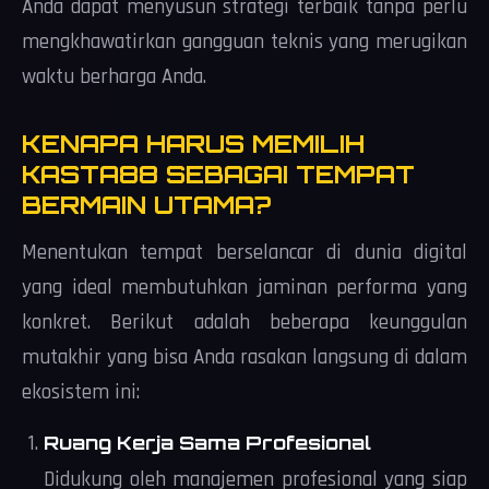
Anda dapat menyusun strategi terbaik tanpa perlu
mengkhawatirkan gangguan teknis yang merugikan
waktu berharga Anda.
KENAPA HARUS MEMILIH
KASTA88 SEBAGAI TEMPAT
BERMAIN UTAMA?
Menentukan tempat berselancar di dunia digital
yang ideal membutuhkan jaminan performa yang
konkret. Berikut adalah beberapa keunggulan
mutakhir yang bisa Anda rasakan langsung di dalam
ekosistem ini:
Ruang Kerja Sama Profesional
Didukung oleh manajemen profesional yang siap