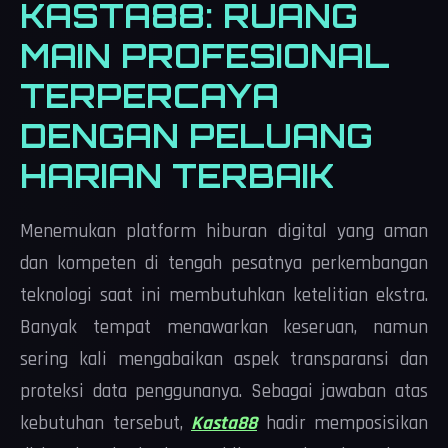
KASTA88: RUANG
MAIN PROFESIONAL
TERPERCAYA
DENGAN PELUANG
HARIAN TERBAIK
Menemukan platform hiburan digital yang aman
dan kompeten di tengah pesatnya perkembangan
teknologi saat ini membutuhkan ketelitian ekstra.
Banyak tempat menawarkan keseruan, namun
sering kali mengabaikan aspek transparansi dan
proteksi data penggunanya. Sebagai jawaban atas
kebutuhan tersebut,
Kasta88
hadir memposisikan