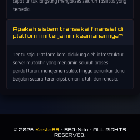
cepat untuk langsung mengakses seluruh fasilitas yang
tersedia.
Apakah sistem transaksi finansial di
platform ini terjamin keamanannya?
Tentu saja. Platform kami didukung oleh infrastruktur
server mutakhir yang menjamin seluruh proses
pendaftaran, manajemen saldo, hingga penarikan dana
berjalan secara terenkripsi, aman, utuh, dan rahasia.
© 2026
Kasta88
• SEO-Ndo • ALL RIGHTS
RESERVED.