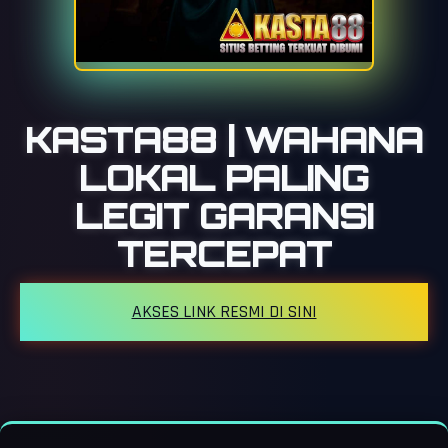
KASTA88 | WAHANA
LOKAL PALING
LEGIT GARANSI
TERCEPAT
AKSES LINK RESMI DI SINI